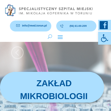
info@med.torun.pl
(56) 61-00-209
Otwórz 
<
ZAKŁAD
MIKROBIOLOGII