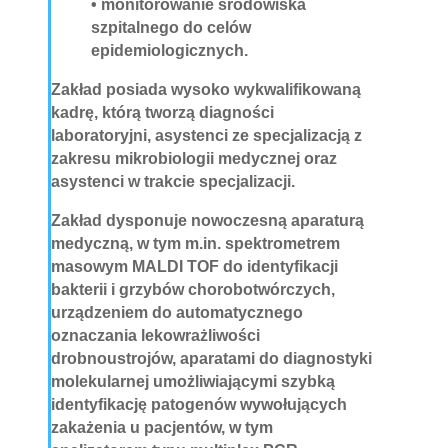
• monitorowanie środowiska
szpitalnego do celów
epidemiologicznych.
Zakład posiada wysoko wykwalifikowaną
kadrę, którą tworzą diagności
laboratoryjni, asystenci ze specjalizacją z
zakresu mikrobiologii medycznej oraz
asystenci w trakcie specjalizacji.
Zakład dysponuje nowoczesną aparaturą
medyczną, w tym m.in. spektrometrem
masowym MALDI TOF do identyfikacji
bakterii i grzybów chorobotwórczych,
urządzeniem do automatycznego
oznaczania lekowrażliwości
drobnoustrojów, aparatami do diagnostyki
molekularnej umożliwiającymi szybką
identyfikację patogenów wywołujących
zakażenia u pacjentów, w tym