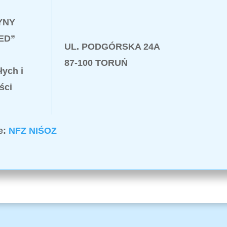
YNY
ED”
UL. PODGÓRSKA 24A
87-100 TORUŃ
łych i
ści
ie:
NFZ NIŚOZ