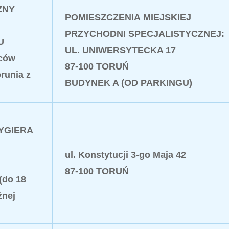
ZNY
POMIESZCZENIA
MIEJSKIEJ
PRZYCHODNI SPECJALISTYCZNEJ
:
U
UL. UNIWERSYTECKA 17
ńców
87-100 TORUŃ
runia z
BUDYNEK A (OD PARKINGU)
DYGIERA
ul. Konstytucji 3-go Maja 42
87-100 TORUŃ
 (do 18
żnej