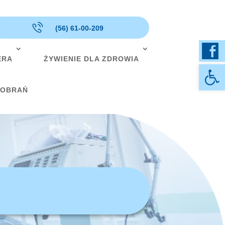
(56) 61-00-209
ERA
ŻYWIENIE DLA ZDROWIA
Otwórz 
POBRAŃ