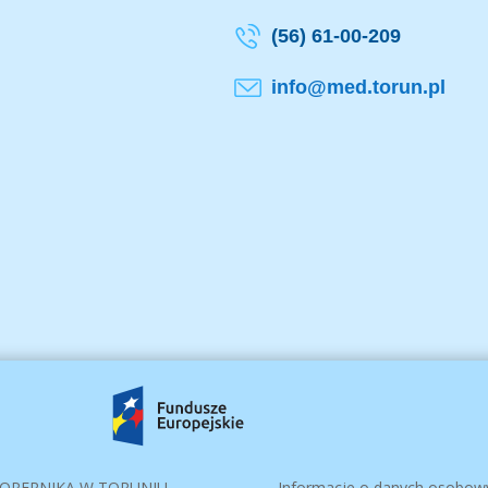
(56) 61-00-209
info@med.torun.pl
 KOPERNIKA W TORUNIU
Informacje o danych osobow