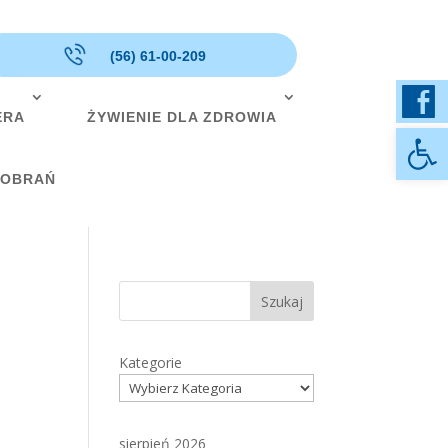
(56) 61-00-209
ERA
ŻYWIENIE DLA ZDROWIA
Otwórz 
POBRAŃ
Szukaj
Kategorie
sierpień 2026