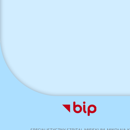
SPECJALISTYCZNY SZPITAL MIEJSKI IM. MIKOŁAJA