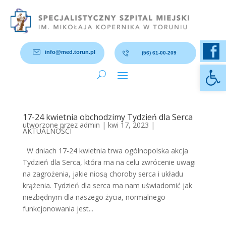
info@med.torun.pl
(56) 61-00-209
Otwórz 
17-24 kwietnia obchodzimy Tydzień dla Serca
utworzone przez
admin
|
kwi 17, 2023
|
AKTUALNOŚCI
W dniach 17-24 kwietnia trwa ogólnopolska akcja
Tydzień dla Serca, która ma na celu zwrócenie uwagi
na zagrożenia, jakie niosą choroby serca i układu
krążenia. Tydzień dla serca ma nam uświadomić jak
niezbędnym dla naszego życia, normalnego
funkcjonowania jest...