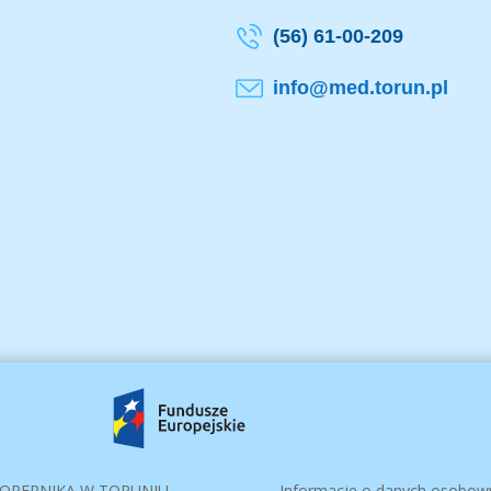
(56) 61-00-209
info@med.torun.pl
 KOPERNIKA W TORUNIU
Informacje o danych osobow