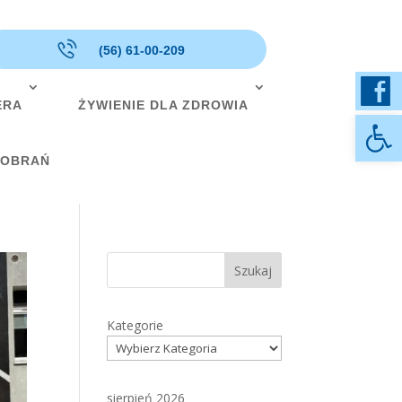
(56) 61-00-209
ERA
ŻYWIENIE DLA ZDROWIA
Otwórz 
POBRAŃ
Szukaj
Kategorie
sierpień 2026